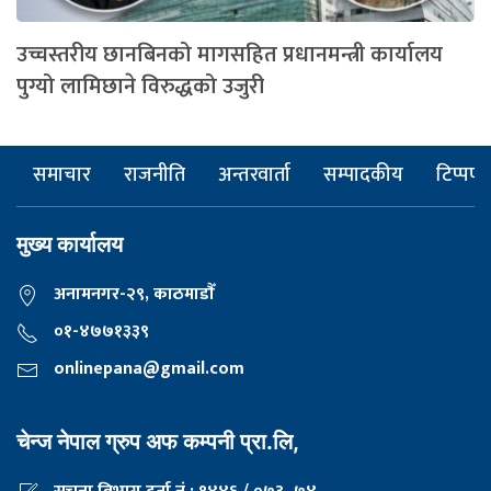
उच्चस्तरीय छानबिनको मागसहित प्रधानमन्त्री कार्यालय
पुग्यो लामिछाने विरुद्धको उजुरी
समाचार
राजनीति
अन्तरवार्ता
सम्पादकीय
टिप्पणी
मुख्य कार्यालय
अनामनगर-२९, काठमाडाैँ
०१-४७७१३३९
onlinepana@gmail.com
चेन्ज नेपाल ग्रुप अफ कम्पनी प्रा.लि,