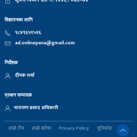
सूचना विभाग दर्ता नं.: १४४६ / ०७३–७४
विज्ञापनका लागि
९८४९६५९५१६
ad.onlinepana@gmail.com
निर्देशक
दीपक शर्मा
प्रधान सम्पादक
नारायण प्रसाद अधिकारी
हाम्रो टीम
हाम्रो बारेमा
Privacy Policy
यूनिकोड