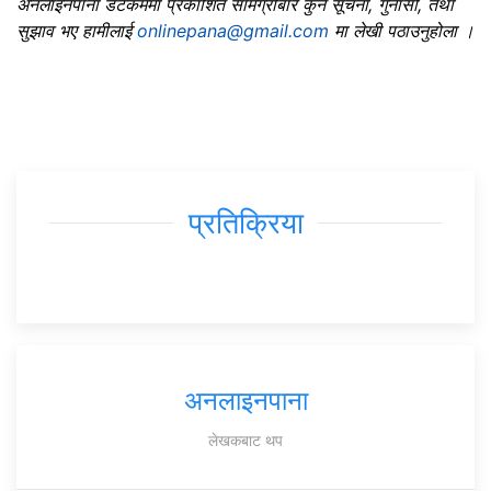
अनलाइनपाना डटकममा प्रकाशित सामग्रीबारे कुनै सूचना, गुनासो, तथा
सुझाव भए हामीलाई
onlinepana@gmail.com
मा लेखी पठाउनुहोला ।
प्रतिक्रिया
अनलाइनपाना
लेखकबाट थप