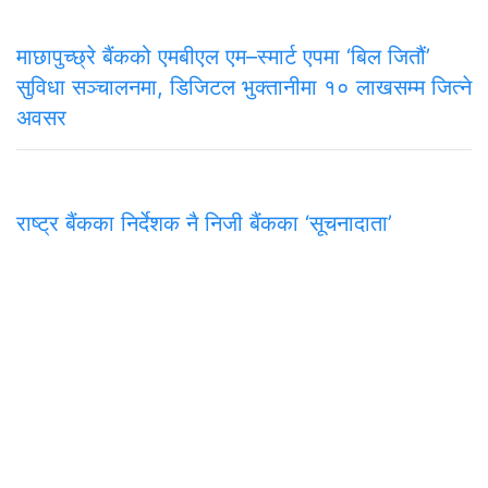
माछापुच्छ्रे बैंकको एमबीएल एम–स्मार्ट एपमा ‘बिल जितौं’
सुविधा सञ्चालनमा, डिजिटल भुक्तानीमा १० लाखसम्म जित्ने
अवसर
राष्ट्र बैंकका निर्देशक नै निजी बैंकका ‘सूचनादाता’
समाचार
राजनीति
अन्तरवार्ता
सम्पादकीय
टिप्पणी
अर्थ
प
मुख्य कार्यालय
अनामनगर-२९, काठमाडाैँ