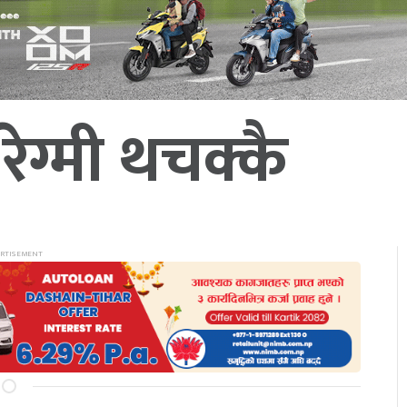
ेग्मी थचक्कै