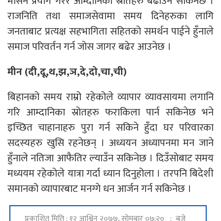
मेसिन प्रयोग गरेर आम्दानिका स्रोतहरु बढाउन सकिनेछ ।
राजनिति तथा समाजसेवामा समय दिनेहरुका लागि
जनताबाट प्रत्यक्ष सहभागिता सहितको समर्थन पाईने हुँनाले
समाज परिवर्तन गर्न जोस जागर बढेर आउनेछ ।
मीन (दी,दू,थ,झ,ञ,दे,दो,चा,ची)
बिहानको समय राम्रो रहेकोले व्यापार व्यावसायमा लगानि
गरि आम्दानिका स्रोतहरु फराकिला पार्न सकिनेछ भने
इच्छित चाहानाहरु पुरा गर्न सकिने हुँदा घर परिवारका
सदस्यहरु खुसि रहनेछन् । अध्ययन अध्यापनमा मन जाने
हुँनाले नतिजा आफैतिर ल्याउँन सकिनेछ । दिउँसोबाट समय
मध्ययम रहेकोले यात्रा गर्दा ध्यान दिनुहोला । तरपनि बिदेशी
समानको व्यापारबाट मनग्गे धन आर्जन गर्न सकिनेछ ।
प्रकाशित मिति : १२ आश्विन २०७७, सोमबार ०७:२० : बजे