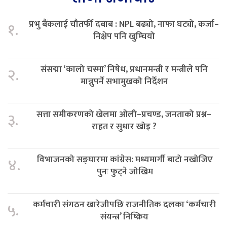
प्रभु बैंकलाई चौतर्फी दबाब : NPL बढ्यो, नाफा घट्यो, कर्जा–
१.
निक्षेप पनि खुम्चियो
संसद्मा ‘कालो चस्मा’ निषेध, प्रधानमन्त्री र मन्त्रीले पनि
२.
मान्नुपर्ने सभामुखको निर्देशन
सत्ता समीकरणको खेलमा ओली–प्रचण्ड, जनताको प्रश्न–
३.
राहत र सुधार खोइ ?
विभाजनको सङ्घारमा कांग्रेस: मध्यमार्गी बाटो नखोजिए
४.
पुनः फुट्ने जोखिम
कर्मचारी संगठन खारेजीपछि राजनीतिक दलका ‘कर्मचारी
५.
संयन्त्र’ निष्क्रिय