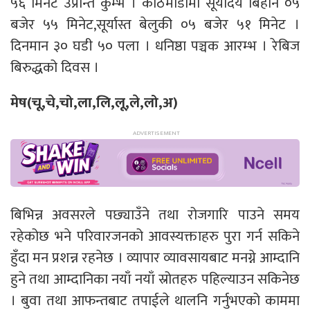
५६ मिनेट उप्रान्त कुम्भ । काठमाडौंमा सूर्योदय बिहान ०५
बजेर ५५ मिनेट,सूर्यास्त बेलुकी ०५ बजेर ५१ मिनेट ।
दिनमान ३० घडी ५० पला । धनिष्ठा पञ्चक आरम्भ । रेबिज
बिरुद्धको दिवस ।
मेष(चू,चे,चो,ला,लि,लू,ले,लो,अ)
बिभिन्न अवसरले पछ्याउँने तथा रोजगारि पाउने समय
रहेकोछ भने परिवारजनको आवस्यक्ताहरु पुरा गर्न सकिने
हुँदा मन प्रशन्न रहनेछ । व्यापार व्यावसायबाट मनग्ने आम्दानि
हुने तथा आम्दानिका नयाँ नयाँ स्रोतहरु पहिल्याउन सकिनेछ
। बुवा तथा आफन्तबाट तपाईले थालनि गर्नुभएको काममा