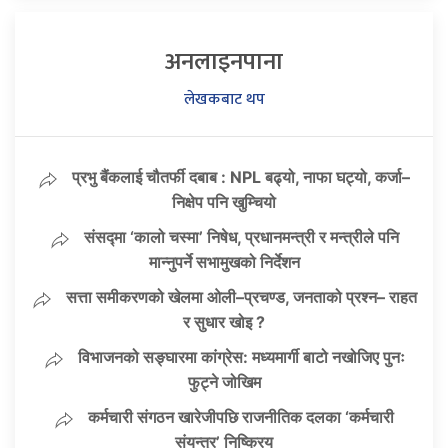
अनलाइनपाना
लेखकबाट थप
प्रभु बैंकलाई चौतर्फी दबाब : NPL बढ्यो, नाफा घट्यो, कर्जा–
निक्षेप पनि खुम्चियो
संसद्मा ‘कालो चस्मा’ निषेध, प्रधानमन्त्री र मन्त्रीले पनि
मान्नुपर्ने सभामुखको निर्देशन
सत्ता समीकरणको खेलमा ओली–प्रचण्ड, जनताको प्रश्न– राहत
र सुधार खोइ ?
विभाजनको सङ्घारमा कांग्रेस: मध्यमार्गी बाटो नखोजिए पुनः
फुट्ने जोखिम
कर्मचारी संगठन खारेजीपछि राजनीतिक दलका ‘कर्मचारी
संयन्त्र’ निष्क्रिय