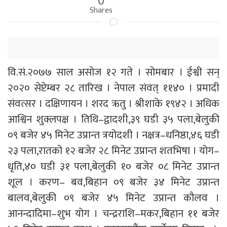
Shares
वि.सं.२०७७ साल असोज १२ गते । सोमबार । ईश्वी सन्
२०२० सेप्टेम्बर २८ तारिख । नेपाल संवत् ११४० । प्रमादी
संवत्सर । दक्षिणायन । शरद ऋतु । श्रीशाके १९४२ । अधिक
आश्विन शुक्लपक्ष । तिथि–द्वादशी,३९ घडी ३५ पला,बेलुकी
०९ बजेर ४५ मिनेट उप्रान्त त्रयोदशी । नक्षत्र–धनिष्ठा,४६ घडी
२३ पला,रातको १२ बजेर २८ मिनेट उप्रान्त शतभिषा । योग–
धृति,४० घडी ३१ पला,बेलुकी १० बजेर ०८ मिनेट उप्रान्त
शूल । करण– बव,बिहान ०९ बजेर ३४ मिनेट उप्रान्त
बालव,बेलुकी ०९ बजेर ४५ मिनेट उप्रान्त कौलव ।
आनन्दादिमा–शुभ योग । चन्द्रराशि–मकर,बिहान ११ बजेर