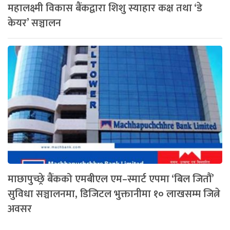
महालक्ष्मी विकास बैंकद्वारा शिशु स्याहार कक्ष तथा ‘डे
केयर’ सञ्चालन
माछापुच्छ्रे बैंकको एमबीएल एम–स्मार्ट एपमा ‘बिल जितौं’
सुविधा सञ्चालनमा, डिजिटल भुक्तानीमा १० लाखसम्म जित्ने
अवसर