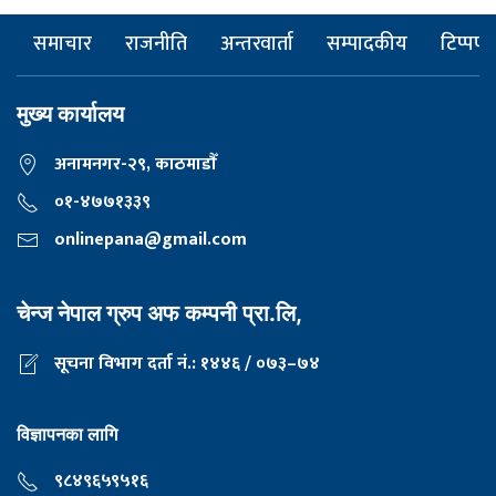
समाचार
राजनीति
अन्तरवार्ता
सम्पादकीय
टिप्पणी
मुख्य कार्यालय
अनामनगर-२९, काठमाडाैँ
०१-४७७१३३९
onlinepana@gmail.com
चेन्ज नेपाल ग्रुप अफ कम्पनी प्रा.लि,
सूचना विभाग दर्ता नं.: १४४६ / ०७३–७४
विज्ञापनका लागि
९८४९६५९५१६