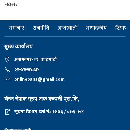
अवसर
समाचार
राजनीति
अन्तरवार्ता
सम्पादकीय
टिप्पणी
मुख्य कार्यालय
अनामनगर-२९, काठमाडाैँ
०१-४७७१३३९
onlinepana@gmail.com
चेन्ज नेपाल ग्रुप अफ कम्पनी प्रा.लि,
सूचना विभाग दर्ता नं.: १४४६ / ०७३–७४