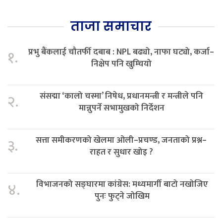
ताजा समाचार
प्रभु बैंकलाई चौतर्फी दबाब : NPL बढ्यो, नाफा घट्यो, कर्जा–
१.
निक्षेप पनि खुम्चियो
संसद्मा ‘कालो चस्मा’ निषेध, प्रधानमन्त्री र मन्त्रीले पनि
२.
मान्नुपर्ने सभामुखको निर्देशन
सत्ता समीकरणको खेलमा ओली–प्रचण्ड, जनताको प्रश्न–
३.
राहत र सुधार खोइ ?
विभाजनको सङ्घारमा कांग्रेस: मध्यमार्गी बाटो नखोजिए
४.
पुनः फुट्ने जोखिम