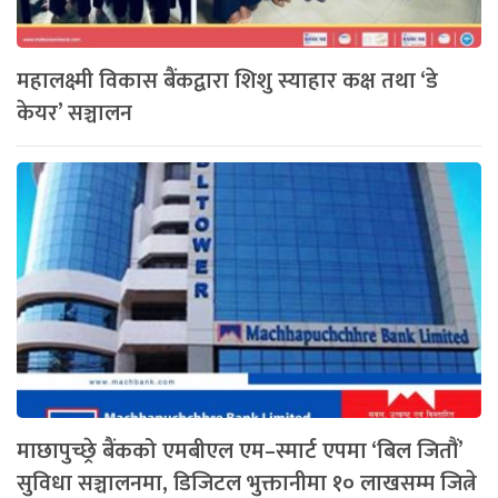
महालक्ष्मी विकास बैंकद्वारा शिशु स्याहार कक्ष तथा ‘डे
केयर’ सञ्चालन
माछापुच्छ्रे बैंकको एमबीएल एम–स्मार्ट एपमा ‘बिल जितौं’
सुविधा सञ्चालनमा, डिजिटल भुक्तानीमा १० लाखसम्म जित्ने