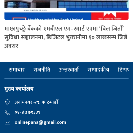
माछापुच्छ्रे बैंकको एमबीएल एम–स्मार्ट एपमा ‘बिल जितौं’
सुविधा सञ्चालनमा, डिजिटल भुक्तानीमा १० लाखसम्म जित्ने
अवसर
समाचार
राजनीति
अन्तरवार्ता
सम्पादकीय
टिप्पणी
मुख्य कार्यालय
अनामनगर-२९, काठमाडाैँ
०१-४७७१३३९
onlinepana@gmail.com