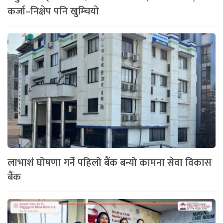
कर्जा–निक्षेप पनि खुम्चियो
लाभाशं घोषणा गर्ने पहिलो बैंक बन्यो कामना सेवा विकास
बैंक