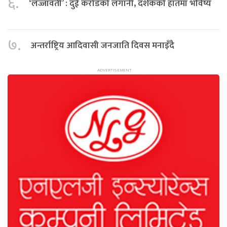
६.
‘लज्जावती’ : दुई करोडको लगानी, दर्शकको हातमा भविष्य
७.
अन्तर्राष्ट्रिय आदिवासी जनजाति दिवस मनाइँदै