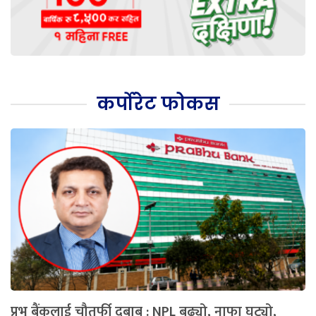
कर्पोरेट फोकस
प्रभु बैंकलाई चौतर्फी दबाब : NPL बढ्यो, नाफा घट्यो,