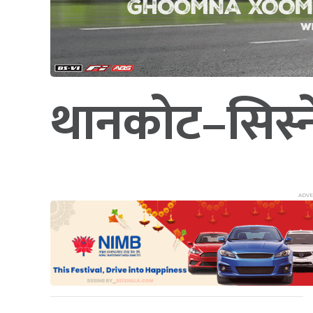
थानकोट–सिस्नेख