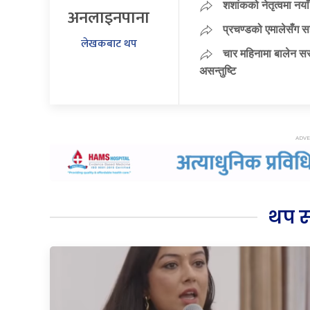
शशांकको नेतृत्वमा न
अनलाइनपाना
प्रचण्डको एमालेसँग 
लेखकबाट थप
चार महिनामा बालेन सर
असन्तुष्टि
थप 