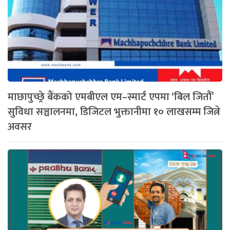
माछापुच्छ्रे बैंकको एमबीएल एम–स्मार्ट एपमा ‘बिल जितौं’
सुविधा सञ्चालनमा, डिजिटल भुक्तानीमा १० लाखसम्म जित्ने
अवसर