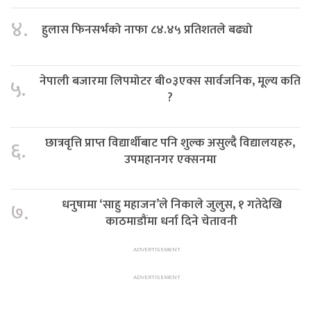
४.
हुलास फिनसर्भको नाफा ८४.४५ प्रतिशतले बढ्यो
नेपाली बजारमा लिपमोटर बी०३एक्स सार्वजनिक, मूल्य कति
५.
?
छात्रवृत्ति प्राप्त विद्यार्थीबाट पनि शुल्क असुल्दै विद्यालयहरु,
६.
उपमहानगर एक्सनमा
धनुषामा ‘साहु महाजन’ले निकाले जुलुस, १ गतेदेखि
७.
काठमाडौंमा धर्ना दिने चेतावनी