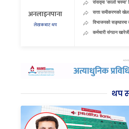
संसद्मा ‘कालो चस्मा’ नि
अनलाइनपाना
सत्ता समीकरणको खेलम
विभाजनको सङ्घारमा कां
लेखकबाट थप
कर्मचारी संगठन खारेजी
थप 