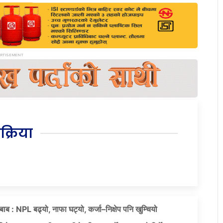
िक्रिया
दबाब : NPL बढ्यो, नाफा घट्यो, कर्जा–निक्षेप पनि खुम्चियो