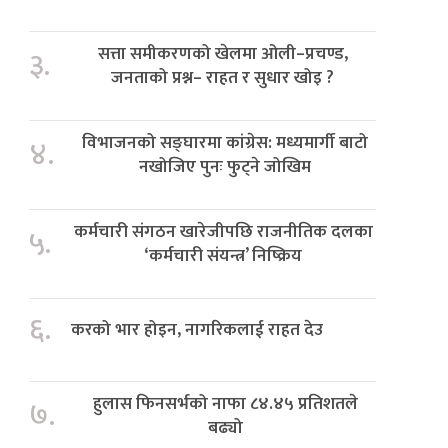
सत्ता समीकरणको खेलमा ओली–प्रचण्ड,
३.
जनताको प्रश्न– राहत र सुधार खोइ ?
विभाजनको सङ्घारमा कांग्रेस: मध्यमार्गी बाटो
४.
नखोजिए पुनः फुट्ने जोखिम
कर्मचारी संगठन खारेजीपछि राजनीतिक दलका
५.
‘कर्मचारी संयन्त्र’ निष्क्रिय
६.
करको भार होइन, नागरिकलाई राहत देउ
हुलास फिनसर्भको नाफा ८४.४५ प्रतिशतले
७.
बढ्यो