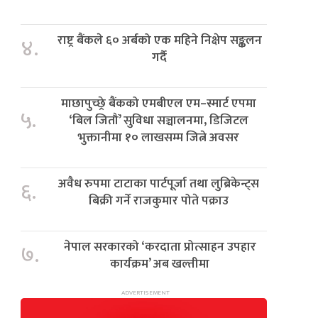
राष्ट्र बैंकले ६० अर्बको एक महिने निक्षेप सङ्कलन
४.
गर्दै
माछापुच्छ्रे बैंकको एमबीएल एम–स्मार्ट एपमा
५.
‘बिल जितौं’ सुविधा सञ्चालनमा, डिजिटल
भुक्तानीमा १० लाखसम्म जित्ने अवसर
अवैध रुपमा टाटाका पार्टपूर्जा तथा लुब्रिकेन्ट्स
६.
बिक्री गर्ने राजकुमार पोते पक्राउ
नेपाल सरकारको ‘करदाता प्रोत्साहन उपहार
७.
कार्यक्रम’ अब खल्तीमा