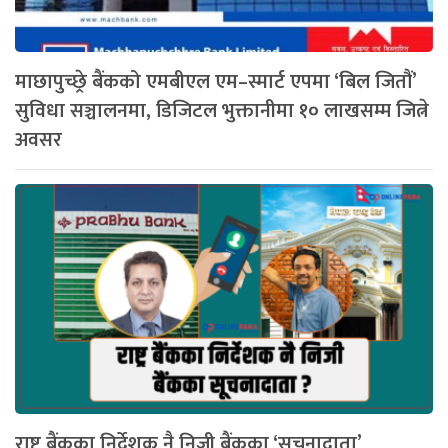
माछापुच्छ्रे बैंकको एमबीएल एम–स्मार्ट एपमा ‘बिल जितौं’
सुविधा सञ्चालनमा, डिजिटल भुक्तानीमा १० लाखसम्म जित्ने
अवसर
राष्ट्र बैंकका निर्देशक नै निजी बैंकका ‘सूचनादाता’