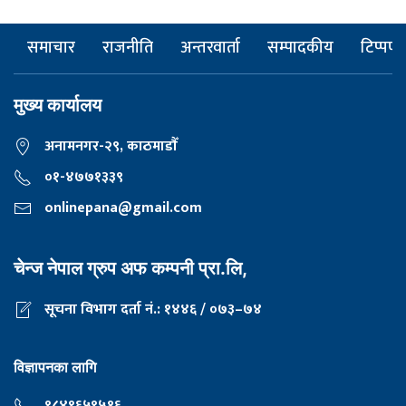
समाचार
राजनीति
अन्तरवार्ता
सम्पादकीय
टिप्पणी
मुख्य कार्यालय
अनामनगर-२९, काठमाडाैँ
०१-४७७१३३९
onlinepana@gmail.com
चेन्ज नेपाल ग्रुप अफ कम्पनी प्रा.लि,
सूचना विभाग दर्ता नं.: १४४६ / ०७३–७४
विज्ञापनका लागि
९८४९६५९५१६