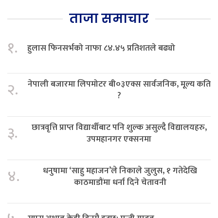
ताजा समाचार
१.
हुलास फिनसर्भको नाफा ८४.४५ प्रतिशतले बढ्यो
नेपाली बजारमा लिपमोटर बी०३एक्स सार्वजनिक, मूल्य कति
२.
?
छात्रवृत्ति प्राप्त विद्यार्थीबाट पनि शुल्क असुल्दै विद्यालयहरु,
३.
उपमहानगर एक्सनमा
धनुषामा ‘साहु महाजन’ले निकाले जुलुस, १ गतेदेखि
४.
काठमाडौंमा धर्ना दिने चेतावनी