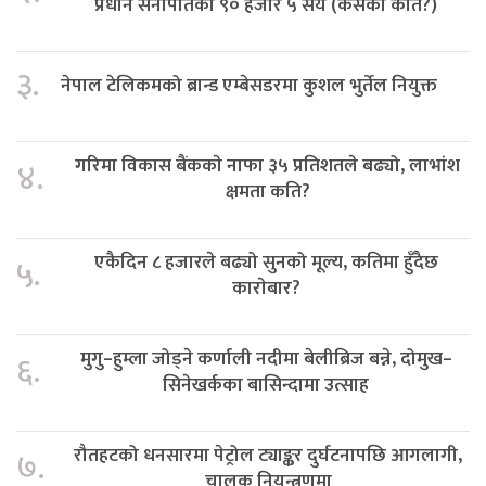
प्रधान सेनापतिको ९० हजार ५ सय (कसको कति?)
३.
नेपाल टेलिकमको ब्रान्ड एम्बेसडरमा कुशल भुर्तेल नियुक्त
गरिमा विकास बैंककाे नाफा ३५ प्रतिशतले बढ्यो, लाभांश
४.
क्षमता कति?
एकैदिन ८ हजारले बढ्यो सुनको मूल्य, कतिमा हुँदैछ
५.
काराेबार?
मुगु–हुम्ला जोड्ने कर्णाली नदीमा बेलीब्रिज बन्ने, दोमुख–
६.
सिनेखर्कका बासिन्दामा उत्साह
रौतहटको धनसारमा पेट्रोल ट्याङ्कर दुर्घटनापछि आगलागी,
७.
चालक नियन्त्रणमा