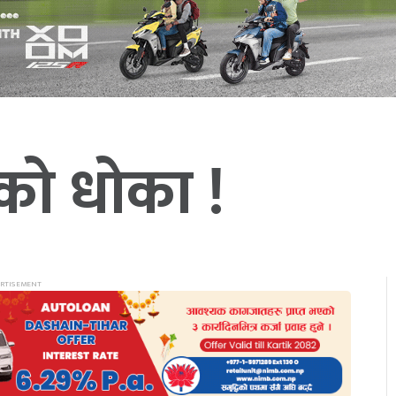
को धोका !