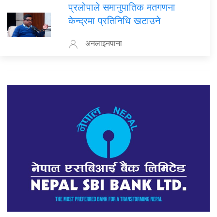
प्रलोपाले समानुपातिक मतगणना
केन्द्रमा प्रतिनिधि खटाउने
अनलाइनपाना