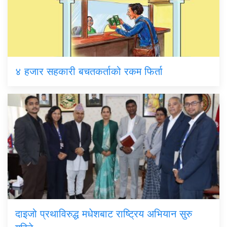
४ हजार सहकारी बचतकर्ताको रकम फिर्ता
दाइजो प्रथाविरुद्ध मधेशबाट राष्ट्रिय अभियान सुरु