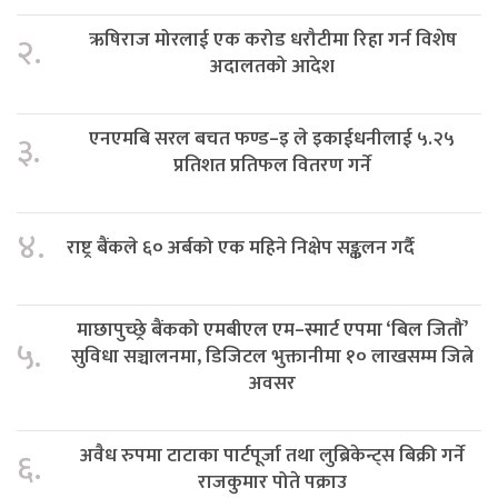
ऋषिराज मोरलाई एक करोड धरौटीमा रिहा गर्न विशेष
२.
अदालतको आदेश
एनएमबि सरल बचत फण्ड–इ ले इकाईधनीलाई ५.२५
३.
प्रतिशत प्रतिफल वितरण गर्ने
४.
राष्ट्र बैंकले ६० अर्बको एक महिने निक्षेप सङ्कलन गर्दै
माछापुच्छ्रे बैंकको एमबीएल एम–स्मार्ट एपमा ‘बिल जितौं’
५.
सुविधा सञ्चालनमा, डिजिटल भुक्तानीमा १० लाखसम्म जित्ने
अवसर
अवैध रुपमा टाटाका पार्टपूर्जा तथा लुब्रिकेन्ट्स बिक्री गर्ने
६.
राजकुमार पोते पक्राउ