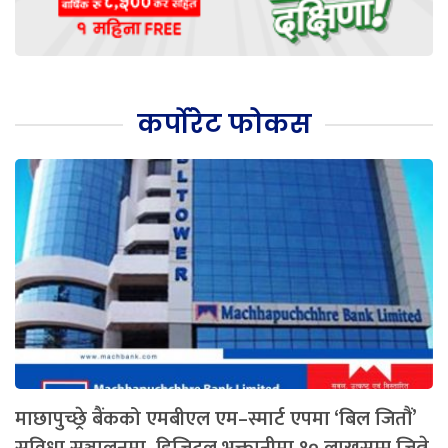
कर्पोरेट फोकस
माछापुच्छ्रे बैंकको एमबीएल एम–स्मार्ट एपमा ‘बिल जितौं’
सुविधा सञ्चालनमा, डिजिटल भुक्तानीमा १० लाखसम्म जित्ने