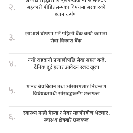
अध्यक्ष राईद्वारा लिपुलेकदेखि ग्यास संकट र
२.
सहकारी पीडितसम्मका विषयमा सरकारको
ध्यानाकर्षण
लाभाशं घोषणा गर्ने पहिलो बैंक बन्यो कामना
३.
सेवा विकास बैंक
नयाँ राहदानी प्रणालीपछि सेवा सहज बन्दै,
४.
दैनिक दुई हजार आवेदन स्लट खुला
मानव बेचबिखन तथा ओसारपसार नियन्त्रण
५.
विधेयकमाथी सांसदहरुसँग छलफल
स्वास्थ्य मन्त्री मेहता र मेयर महर्जनबीच भेटघाट,
६.
स्वास्थ्य क्षेत्रबारे छलफल