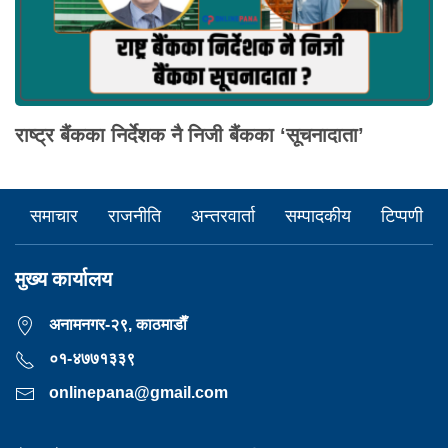
राष्ट्र बैंकका निर्देशक नै निजी बैंकका ‘सूचनादाता’
समाचार
राजनीति
अन्तरवार्ता
सम्पादकीय
टिप्पणी
मुख्य कार्यालय
अनामनगर-२९, काठमाडाैँ
०१-४७७१३३९
onlinepana@gmail.com