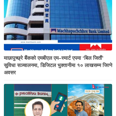
माछापुच्छ्रे बैंकको एमबीएल एम–स्मार्ट एपमा ‘बिल जितौं’
सुविधा सञ्चालनमा, डिजिटल भुक्तानीमा १० लाखसम्म जित्ने
अवसर