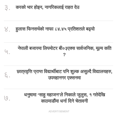
३.
करको भार होइन, नागरिकलाई राहत देउ
४.
हुलास फिनसर्भको नाफा ८४.४५ प्रतिशतले बढ्यो
नेपाली बजारमा लिपमोटर बी०३एक्स सार्वजनिक, मूल्य कति
५.
?
छात्रवृत्ति प्राप्त विद्यार्थीबाट पनि शुल्क असुल्दै विद्यालयहरु,
६.
उपमहानगर एक्सनमा
धनुषामा ‘साहु महाजन’ले निकाले जुलुस, १ गतेदेखि
७.
काठमाडौंमा धर्ना दिने चेतावनी