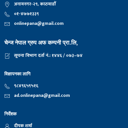
अनामनगर-२९, काठमाडाैँ
०१-४७७१३३९
onlinepana@gmail.com
चेन्ज नेपाल ग्रुप अफ कम्पनी प्रा.लि,
सूचना विभाग दर्ता नं.: १४४६ / ०७३–७४
विज्ञापनका लागि
९८४९६५९५१६
ad.onlinepana@gmail.com
निर्देशक
दीपक शर्मा