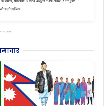
 जरिवाना, महिनाकै ५ लाख असुल्ने सञ्चालकलाई उन्मुक्ति
जोगाउने दायित्व
समाचार