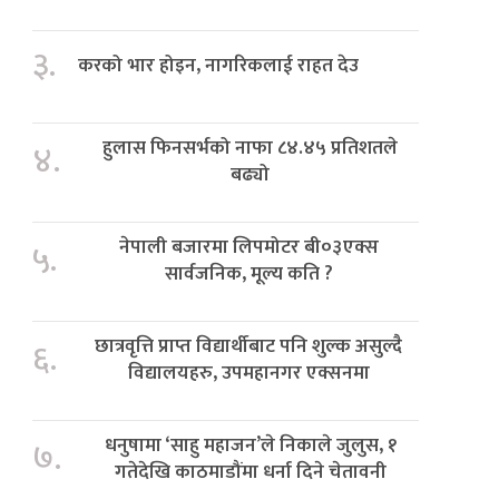
३.
करको भार होइन, नागरिकलाई राहत देउ
हुलास फिनसर्भको नाफा ८४.४५ प्रतिशतले
४.
बढ्यो
नेपाली बजारमा लिपमोटर बी०३एक्स
५.
सार्वजनिक, मूल्य कति ?
छात्रवृत्ति प्राप्त विद्यार्थीबाट पनि शुल्क असुल्दै
६.
विद्यालयहरु, उपमहानगर एक्सनमा
धनुषामा ‘साहु महाजन’ले निकाले जुलुस, १
७.
गतेदेखि काठमाडौंमा धर्ना दिने चेतावनी