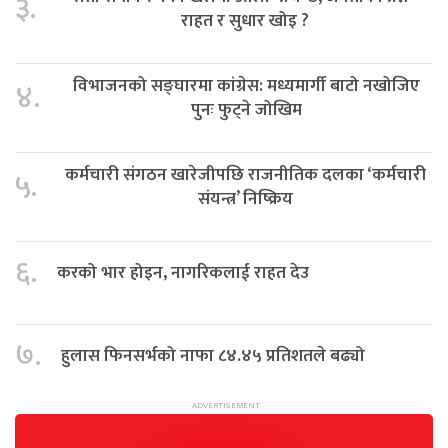
३.
राहत र सुधार खोइ ?
विभाजनको सङ्घारमा कांग्रेस: मध्यमार्गी बाटो नखोजिए
४.
पुनः फुट्ने जोखिम
कर्मचारी संगठन खारेजीपछि राजनीतिक दलका ‘कर्मचारी
५.
संयन्त्र’ निष्क्रिय
६.
करको भार होइन, नागरिकलाई राहत देउ
७.
हुलास फिनसर्भको नाफा ८४.४५ प्रतिशतले बढ्यो