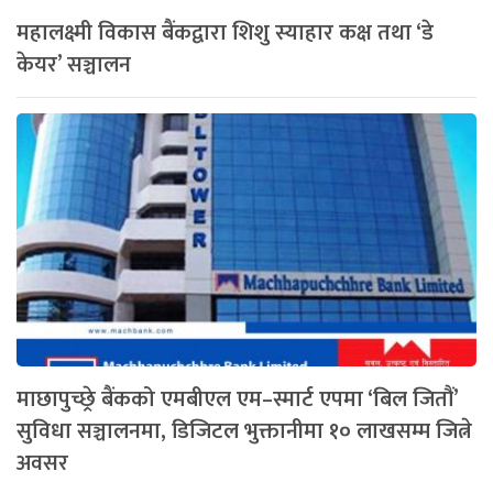
महालक्ष्मी विकास बैंकद्वारा शिशु स्याहार कक्ष तथा ‘डे
केयर’ सञ्चालन
माछापुच्छ्रे बैंकको एमबीएल एम–स्मार्ट एपमा ‘बिल जितौं’
सुविधा सञ्चालनमा, डिजिटल भुक्तानीमा १० लाखसम्म जित्ने
अवसर