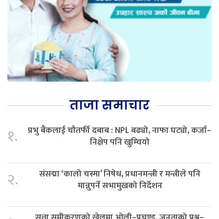
ताजा समाचार
प्रभु बैंकलाई चौतर्फी दबाब : NPL बढ्यो, नाफा घट्यो, कर्जा–
१.
निक्षेप पनि खुम्चियो
संसद्मा ‘कालो चस्मा’ निषेध, प्रधानमन्त्री र मन्त्रीले पनि
२.
मान्नुपर्ने सभामुखको निर्देशन
सत्ता समीकरणको खेलमा ओली–प्रचण्ड, जनताको प्रश्न–