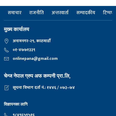
समाचार
राजनीति
अन्तरवार्ता
सम्पादकीय
टिप्पणी
मुख्य कार्यालय
अनामनगर-२९, काठमाडाैँ
०१-४७७१३३९
onlinepana@gmail.com
चेन्ज नेपाल ग्रुप अफ कम्पनी प्रा.लि,
सूचना विभाग दर्ता नं.: १४४६ / ०७३–७४
विज्ञापनका लागि
९८४९६५९५१६