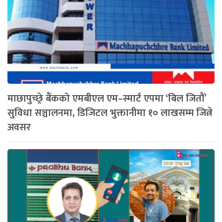
माछापुच्छ्रे बैंकको एमबीएल एम–स्मार्ट एपमा ‘बिल जितौं’
सुविधा सञ्चालनमा, डिजिटल भुक्तानीमा १० लाखसम्म जित्ने
अवसर