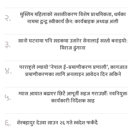
मुस्लिम महिलाको सशक्तीकरण विशेष प्राथमिकता, धर्मका
२.
नाममा द्वन्द्व स्वीकार्य छैन: कार्यबाहक अध्यक्ष अली
सानो घटनामा पनि सडकमा उतारेर सेनालाई सस्तो बनाइयो:
३.
मिराज ढुंगाना
परराष्ट्रले ल्यायो ‘नेपाल ई–प्रमाणीकरण प्रणाली’, कागजात
४.
प्रमाणीकरणका लागि अनलाइन आवेदन दिन सकिने
ग्यास आयात बढाएर छिटै आपूर्ती सहज गराउछौँ: नवनियुक्त
५.
कार्यकारी निर्देशक साह
६.
शेरबहादुर देउवा साउन २६ गते स्वदेश फर्कंदै