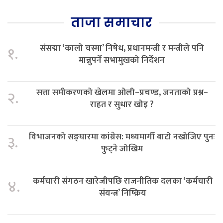
ताजा समाचार
संसद्मा ‘कालो चस्मा’ निषेध, प्रधानमन्त्री र मन्त्रीले पनि
१.
मान्नुपर्ने सभामुखको निर्देशन
सत्ता समीकरणको खेलमा ओली–प्रचण्ड, जनताको प्रश्न–
२.
राहत र सुधार खोइ ?
विभाजनको सङ्घारमा कांग्रेस: मध्यमार्गी बाटो नखोजिए पुनः
३.
फुट्ने जोखिम
कर्मचारी संगठन खारेजीपछि राजनीतिक दलका ‘कर्मचारी
४.
संयन्त्र’ निष्क्रिय