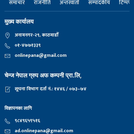
समाचार
राजनीति
अन्तरवार्ता
सम्पादकीय
टिप्पणी
मुख्य कार्यालय
अनामनगर-२९, काठमाडाैँ
०१-४७७१३३९
onlinepana@gmail.com
चेन्ज नेपाल ग्रुप अफ कम्पनी प्रा.लि,
सूचना विभाग दर्ता नं.: १४४६ / ०७३–७४
विज्ञापनका लागि
९८४९६५९५१६
ad.onlinepana@gmail.com