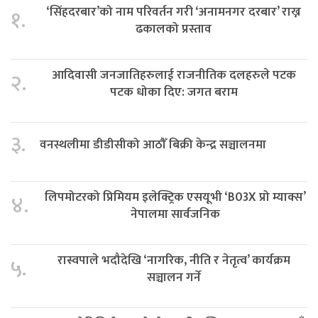
‘सिंहदरबार’को नाम परिवर्तन गरी ‘अनामनगर दरबार’ राख्न
१.
ढकालको प्रस्ताव
आदिवासी जनजातिहरुलाई राजनीतिक दलहरुले पटक
२.
पटक धोका दिए: जगत बराम
३.
वनस्थलीमा डीडीसीको आठौँ बिक्री केन्द्र सञ्चालनमा
लिपमोटरको प्रिमियम इलेक्ट्रिक एसयूभी ‘B03X प्रो म्याक्स’
४.
नेपालमा सार्वजनिक
रास्वपाले भदौदेखि ‘नागरिक, नीति र नेतृत्व’ कार्यक्रम
५.
सञ्चालन गर्ने