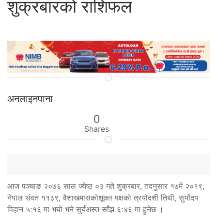
शुक्रबारको राशिफल
अनलाइनपाना
0
Shares
आज पञ्चाङ २०७६ साल ज्येष्ठ ०३ गते शुक्रबार, तदनुसार १७में २०१९,
नेपाल संवत ११३९, वैशाखमासकोशूक्ल पक्षको त्रयोदशी तिथी, सुर्योदय
विहान ५ः१६ मा भयो भने सुर्यअस्त साँझ ६ः४६ मा हुनेछ ।