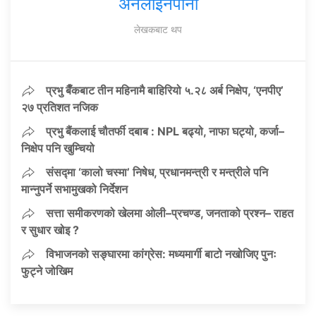
अनलाइनपाना
लेखकबाट थप
प्रभु बैँकबाट तीन महिनामै बाहिरियो ५.२८ अर्ब निक्षेप, ‘एनपीए’
२७ प्रतिशत नजिक
प्रभु बैंकलाई चौतर्फी दबाब : NPL बढ्यो, नाफा घट्यो, कर्जा–
निक्षेप पनि खुम्चियो
संसद्मा ‘कालो चस्मा’ निषेध, प्रधानमन्त्री र मन्त्रीले पनि
मान्नुपर्ने सभामुखको निर्देशन
सत्ता समीकरणको खेलमा ओली–प्रचण्ड, जनताको प्रश्न– राहत
र सुधार खोइ ?
विभाजनको सङ्घारमा कांग्रेस: मध्यमार्गी बाटो नखोजिए पुनः
फुट्ने जोखिम