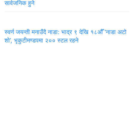
सार्वजनिक हुने
स्वर्ण जयन्ती मनाउँदै नाडा: भाद्र ९ देखि १८औँ ‘नाडा अटो
शो’, भृकुटीमण्डपमा २०० स्टल रहने
समाचार
राजनीति
अन्तरवार्ता
सम्पादकीय
टिप्पणी
अर्थ
प
मुख्य कार्यालय
अनामनगर-२९, काठमाडाैँ
०१-४७७१३३९