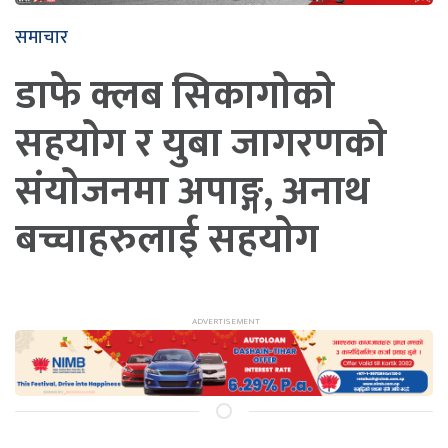
समाचार
डाफे क्लब सिकागाेकाे
सहयाेग र युबा जागरणकाे
संयाेजनमा अपाङ्ग, अनाथ
बच्चाहरुलाई सहयाेग