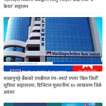
केयर’ सञ्चालन
माछापुच्छ्रे बैंकको एमबीएल एम–स्मार्ट एपमा ‘बिल जितौं’
सुविधा सञ्चालनमा, डिजिटल भुक्तानीमा १० लाखसम्म जित्ने
अवसर