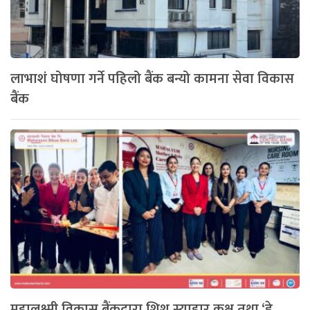
लाभाशं घोषणा गर्ने पहिलो बैंक बन्यो कामना सेवा विकास
बैंक
महालक्ष्मी विकास बैंकद्वारा शिशु स्याहार कक्ष तथा ‘डे