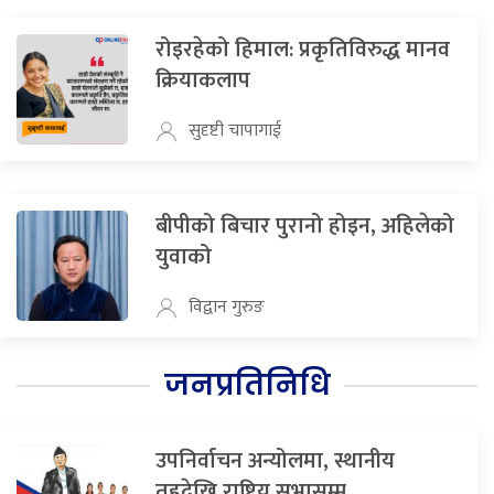
रोइरहेको हिमाल: प्रकृतिविरुद्ध मानव
क्रियाकलाप
सुदृष्टी चापागाई
बीपीको बिचार पुरानो होइन, अहिलेको
युवाको
विद्वान गुरुङ
जनप्रतिनिधि
उपनिर्वाचन अन्योलमा, स्थानीय
तहदेखि राष्ट्रिय सभासम्म