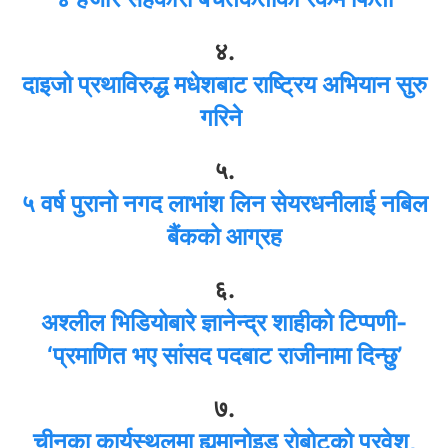
४.
दाइजो प्रथाविरुद्ध मधेशबाट राष्ट्रिय अभियान सुरु
गरिने
५.
५ वर्ष पुरानो नगद लाभांश लिन सेयरधनीलाई नबिल
बैंकको आग्रह
६.
अश्लील भिडियोबारे ज्ञानेन्द्र शाहीको टिप्पणी-
‘प्रमाणित भए सांसद पदबाट राजीनामा दिन्छु’
७.
चीनका कार्यस्थलमा ह्युमानोइड रोबोटको प्रवेश,