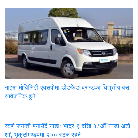
नाइमा मोबिलिटी एक्सपोमा डोङफेङ ब्रान्डका विद्युत्तीय बस
सार्वजनिक हुने
स्वर्ण जयन्ती मनाउँदै नाडा: भाद्र ९ देखि १८औँ ‘नाडा अटो
शो’, भृकुटीमण्डपमा २०० स्टल रहने