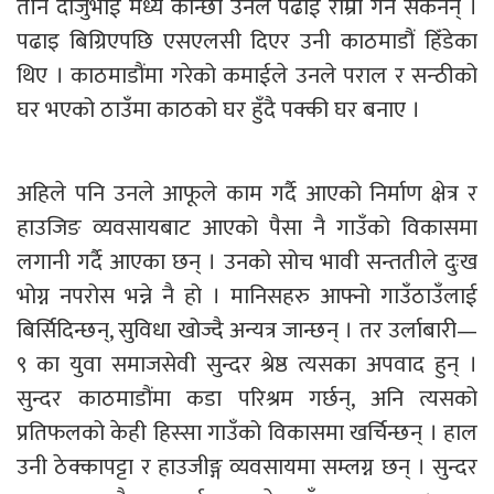
तीन दाजुभाई मध्ये कान्छा उनले पढाई राम्रो गर्न सकेनन् ।
पढाइ बिग्रिएपछि एसएलसी दिएर उनी काठमाडौं हिँडेका
थिए । काठमाडौंमा गरेको कमाईले उनले पराल र सन्ठीको
घर भएको ठाउँमा काठको घर हुँदै पक्की घर बनाए ।
अहिले पनि उनले आफूले काम गर्दै आएको निर्माण क्षेत्र र
हाउजिङ व्यवसायबाट आएको पैसा नै गाउँको विकासमा
लगानी गर्दै आएका छन् । उनको सोच भावी सन्ततीले दुःख
भोग्न नपरोस भन्ने नै हो । मानिसहरु आफ्नो गाउँठाउँलाई
बिर्सिदिन्छन्, सुविधा खोज्दै अन्यत्र जान्छन् । तर उर्लाबारी—
९ का युवा समाजसेवी सुन्दर श्रेष्ठ त्यसका अपवाद हुन् ।
सुन्दर काठमाडौंमा कडा परिश्रम गर्छन्, अनि त्यसको
प्रतिफलको केही हिस्सा गाउँको विकासमा खर्चिन्छन् । हाल
उनी ठेक्कापट्टा र हाउजीङ्ग व्यवसायमा सम्लग्न छन् । सुन्दर