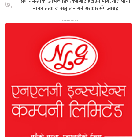
प्रधानमन्त्रीको अभिव्यक्ति रेकर्डबाट हटाउन माग, तातोपानी
७.
नाका तत्काल सञ्चालन गर्न सरकारसँग आग्रह