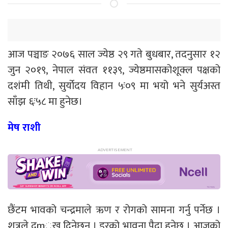
आज पञ्चाङ २०७६ साल ज्येष्ठ २९ गते बुधबार, तदनुसार १२
जुन २०१९, नेपाल संवत ११३९, ज्येष्ठमासकोशूक्ल पक्षको
दशंमी तिथी, सुर्योदय विहान ५ः०९ मा भयो भने सुर्यअस्त
साँझ ६ः५८ मा हुनेछ।
मेष राशी
छैंटम भावको चन्द्रमाले ऋण र रोगको सामना गर्नु पर्नेछ ।
शत्रुले दmुख दिनेछन् । डरको भावना पैदा हुनेछ । आजको