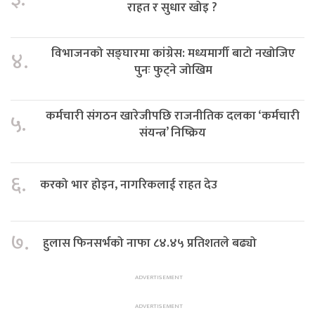
राहत र सुधार खोइ ?
विभाजनको सङ्घारमा कांग्रेस: मध्यमार्गी बाटो नखोजिए
४.
पुनः फुट्ने जोखिम
कर्मचारी संगठन खारेजीपछि राजनीतिक दलका ‘कर्मचारी
५.
संयन्त्र’ निष्क्रिय
६.
करको भार होइन, नागरिकलाई राहत देउ
७.
हुलास फिनसर्भको नाफा ८४.४५ प्रतिशतले बढ्यो