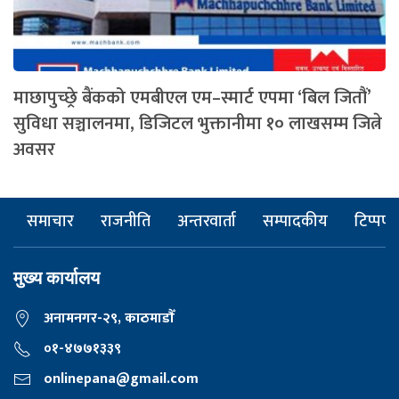
माछापुच्छ्रे बैंकको एमबीएल एम–स्मार्ट एपमा ‘बिल जितौं’
सुविधा सञ्चालनमा, डिजिटल भुक्तानीमा १० लाखसम्म जित्ने
अवसर
समाचार
राजनीति
अन्तरवार्ता
सम्पादकीय
टिप्पणी
मुख्य कार्यालय
अनामनगर-२९, काठमाडाैँ
०१-४७७१३३९
onlinepana@gmail.com