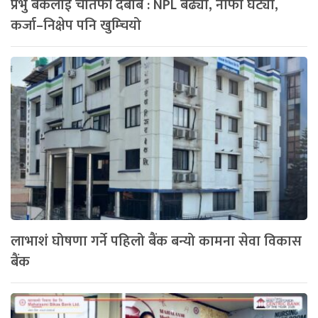
प्रभु बैंकलाई चौतर्फी दबाब : NPL बढ्यो, नाफा घट्यो,
कर्जा–निक्षेप पनि खुम्चियो
लाभाशं घोषणा गर्ने पहिलो बैंक बन्यो कामना सेवा विकास
बैंक