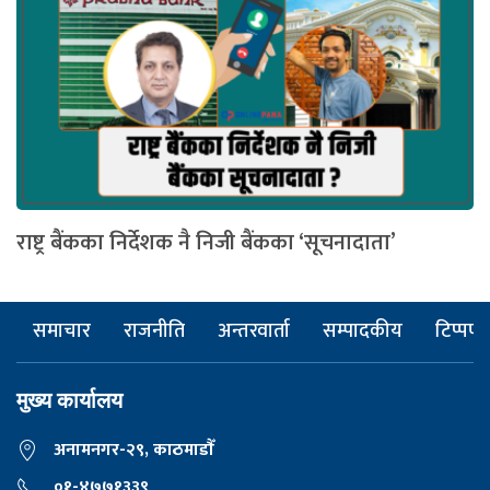
राष्ट्र बैंकका निर्देशक नै निजी बैंकका ‘सूचनादाता’
समाचार
राजनीति
अन्तरवार्ता
सम्पादकीय
टिप्पणी
मुख्य कार्यालय
अनामनगर-२९, काठमाडाैँ
०१-४७७१३३९