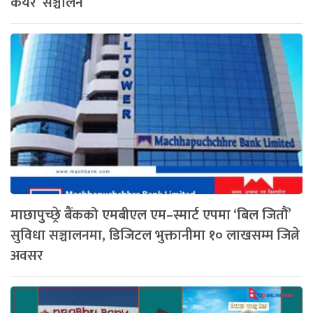
केयर’ सञ्चालन
माछापुच्छ्रे बैंकको एमबीएल एम–स्मार्ट एपमा ‘बिल जितौं’
सुविधा सञ्चालनमा, डिजिटल भुक्तानीमा १० लाखसम्म जित्ने
अवसर