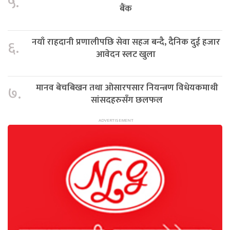
५.
बैंक
नयाँ राहदानी प्रणालीपछि सेवा सहज बन्दै, दैनिक दुई हजार
६.
आवेदन स्लट खुला
मानव बेचबिखन तथा ओसारपसार नियन्त्रण विधेयकमाथी
७.
सांसदहरुसँग छलफल