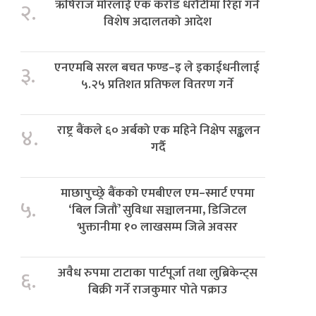
ऋषिराज मोरलाई एक करोड धरौटीमा रिहा गर्न
२.
विशेष अदालतको आदेश
एनएमबि सरल बचत फण्ड–इ ले इकाईधनीलाई
३.
५.२५ प्रतिशत प्रतिफल वितरण गर्ने
राष्ट्र बैंकले ६० अर्बको एक महिने निक्षेप सङ्कलन
४.
गर्दै
माछापुच्छ्रे बैंकको एमबीएल एम–स्मार्ट एपमा
५.
‘बिल जितौं’ सुविधा सञ्चालनमा, डिजिटल
भुक्तानीमा १० लाखसम्म जित्ने अवसर
अवैध रुपमा टाटाका पार्टपूर्जा तथा लुब्रिकेन्ट्स
६.
बिक्री गर्ने राजकुमार पोते पक्राउ