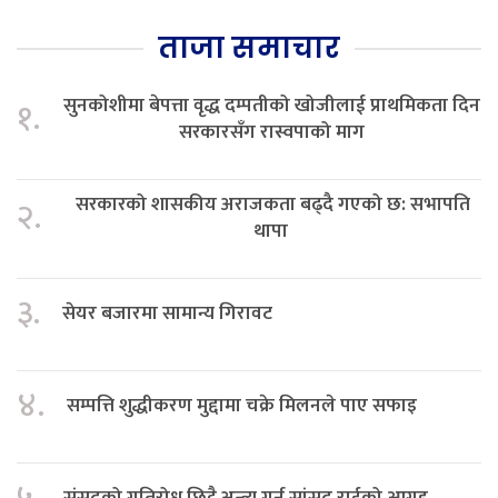
ताजा समाचार
सुनकोशीमा बेपत्ता वृद्ध दम्पतीको खोजीलाई प्राथमिकता दिन
१.
सरकारसँग रास्वपाको माग
सरकारको शासकीय अराजकता बढ्दै गएको छ: सभापति
२.
थापा
३.
सेयर बजारमा सामान्य गिरावट
४.
सम्पत्ति शुद्धीकरण मुद्दामा चक्रे मिलनले पाए सफाइ
संसदको गतिरोध छिट्टै अन्त्य गर्न सांसद राईको आग्रह