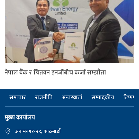
नेपाल बैंक र चितवन इनर्जीबीच कर्जा सम्झौता
समाचार
राजनीति
अन्तरवार्ता
सम्पादकीय
टिप्पणी
मुख्य कार्यालय
अनामनगर-२९, काठमाडाैँ