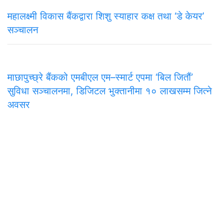
महालक्ष्मी विकास बैंकद्वारा शिशु स्याहार कक्ष तथा ‘डे केयर’
सञ्चालन
माछापुच्छ्रे बैंकको एमबीएल एम–स्मार्ट एपमा ‘बिल जितौं’
सुविधा सञ्चालनमा, डिजिटल भुक्तानीमा १० लाखसम्म जित्ने
अवसर
समाचार
राजनीति
अन्तरवार्ता
सम्पादकीय
टिप्पणी
अर्थ
प
मुख्य कार्यालय