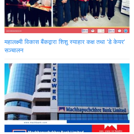
महालक्ष्मी विकास बैंकद्वारा शिशु स्याहार कक्ष तथा ‘डे केयर’
सञ्चालन