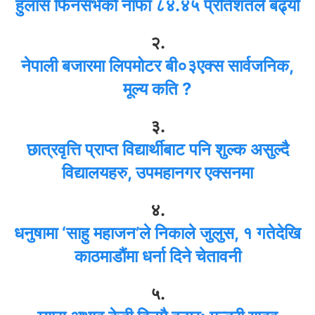
हुलास फिनसर्भको नाफा ८४.४५ प्रतिशतले बढ्यो
२.
नेपाली बजारमा लिपमोटर बी०३एक्स सार्वजनिक,
मूल्य कति ?
३.
छात्रवृत्ति प्राप्त विद्यार्थीबाट पनि शुल्क असुल्दै
विद्यालयहरु, उपमहानगर एक्सनमा
४.
धनुषामा ‘साहु महाजन’ले निकाले जुलुस, १ गतेदेखि
काठमाडौंमा धर्ना दिने चेतावनी
५.