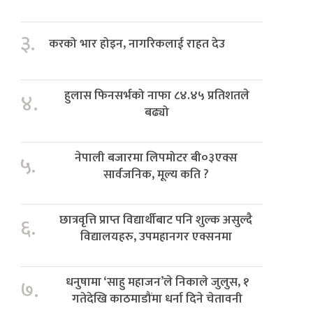
३.
करको भार होइन, नागरिकलाई राहत देउ
हुलास फिनसर्भको नाफा ८४.४५ प्रतिशतले
४.
बढ्यो
नेपाली बजारमा लिपमोटर बी०३एक्स
५.
सार्वजनिक, मूल्य कति ?
छात्रवृत्ति प्राप्त विद्यार्थीबाट पनि शुल्क असुल्दै
६.
विद्यालयहरु, उपमहानगर एक्सनमा
धनुषामा ‘साहु महाजन’ले निकाले जुलुस, १
७.
गतेदेखि काठमाडौंमा धर्ना दिने चेतावनी