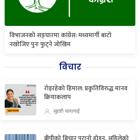
विभाजनको सङ्घारमा कांग्रेस: मध्यमार्गी बाटो
नखोजिए पुनः फुट्ने जोखिम
विचार
रोइरहेको हिमाल: प्रकृतिविरुद्ध मानव
क्रियाकलाप
सुदृष्टी चापागाई
बीपीको बिचार पुरानो होइन, अहिलेको