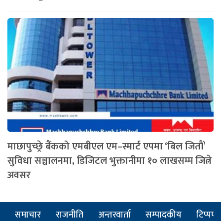
माछापुच्छ्रे बैंकको एमबीएल एम–स्मार्ट एपमा ‘बिल जितौं’
सुविधा सञ्चालनमा, डिजिटल भुक्तानीमा १० लाखसम्म जित्ने
अवसर
समाचार
राजनीति
अन्तरवार्ता
सम्पादकीय
टिप्पणी