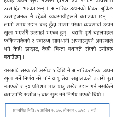
हवाइ उडान सुरू भएसँगै ट्राभल एवं पर्यटन व्यवसायी
उत्साहित भएका छन् । आन्तरिक उडानको टिकट बुकिङ
उत्साहजनक नै रहेको व्यवसायीहरूले बताएका छन् ।
लामाे समय उडान बन्द हुँदा मारमा परेका व्यवसायी उडान
खुला भएसँगै उत्साही भएका हुन् । यद्यपि पूर्ण चहलपहल
फर्किनसकेकाे र स्वास्थ्य सावधानी अपनाउनुपर्ने अवस्थाले
भने केही झन्झट, केही चिन्ता यथावतै रहेकाे उनीहरू
बताउँछन् ।
यसअघि सरकारले असोज १ देखि नै आन्तरिकतर्फका उडान
खुला गर्ने निर्णय गरे पनि वायु सेवा सञ्चालकले तयारी पूरा
नभएको र ५० प्रतिशत मात्र यात्रु राखेर उडान गर्न नसकिने
बताएपछि असाेज ५ बाट सुरू गर्ने निर्णय भएकाे थियाे ।
प्रकाशित मिति : ५ आश्विन २०७७, सोमबार ०७:५८ : बजे