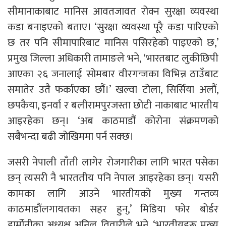
सीमानाकाबाट मानिस आवतजावत रोक्न सुरक्षा व्यवस्था
कडा बनाइएको बताए। ‘सुरक्षा व्यवस्था पूरै कडा पारिएको
छ तर पनि सीमापारिबाट मानिस पसिरहेको पाइएको छ,’
प्रमुख जिल्ला अधिकारी तामाङले भने, ‘भारतबाट लुकीछिपी
आएका २६ जनालाई सोमबार वीरगन्जका विभिन्न ठाउँबाट
समातेर उतै फर्काएका छौं।’ खल्वा टोला, सिर्सिया अलौं,
छपकैया, इनर्वा र बलीरामपुरजस्ता छोटी नाकाबाट भारतीय
आइरहेका छन्। ‘अब काठमाडौं कोरोना संक्रमणको
सबैभन्दा बढी जोखिममा पर्न सक्छ।
जसरी नेपाली ताँती लागेर रोजगारीका लागि भारत पसेका
छन् त्यसरी नै भारततीय पनि नेपाल आइरहेका छन्। यसरी
कामका लागि आउने भारतीयको मुख्य गन्तव्य
काठमाडौंलगायतका सहर हुन्,’ मिडिया फोर बोर्डर
हार्मोनीका अध्यक्ष अनिल तिवारीले भने, ‘भारतीयहरू मुख्य