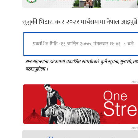
सुजुकी भिटारा कार २०२१ मार्चसम्ममा नेपाल आइपुग्
प्रकाशित मिति : १३ आश्विन २०७७, मंगलवार १४:४१ : बजे
अनलाइनपाना डटकममा प्रकाशित सामग्रीबारे कुनै सूचना, गुनासो, 
पठाउनुहोला ।