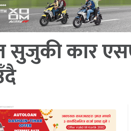
ित सुजुकी कार ए
उँदै