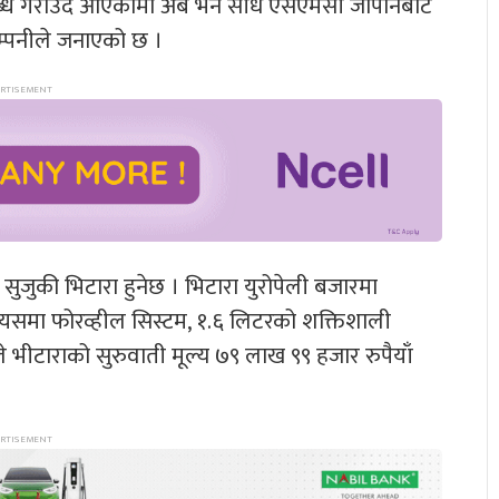
पलब्ध गराउँदै आएकोमा अब भने सीधै एसएमसी जापानबाट
ो कम्पनीले जनाएको छ ।
 सुजुकी भिटारा हुनेछ । भिटारा युरोपेली बजारमा
्छ । यसमा फोरव्हील सिस्टम, १.६ लिटरको शक्तिशाली
े भीटाराको सुरुवाती मूल्य ७९ लाख ९९ हजार रुपैयाँ