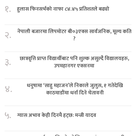
१.
हुलास फिनसर्भको नाफा ८४.४५ प्रतिशतले बढ्यो
नेपाली बजारमा लिपमोटर बी०३एक्स सार्वजनिक, मूल्य कति
२.
?
छात्रवृत्ति प्राप्त विद्यार्थीबाट पनि शुल्क असुल्दै विद्यालयहरु,
३.
उपमहानगर एक्सनमा
धनुषामा ‘साहु महाजन’ले निकाले जुलुस, १ गतेदेखि
४.
काठमाडौंमा धर्ना दिने चेतावनी
५.
ग्यास अभाव केही दिनमै हट्छ: मन्त्री यादव