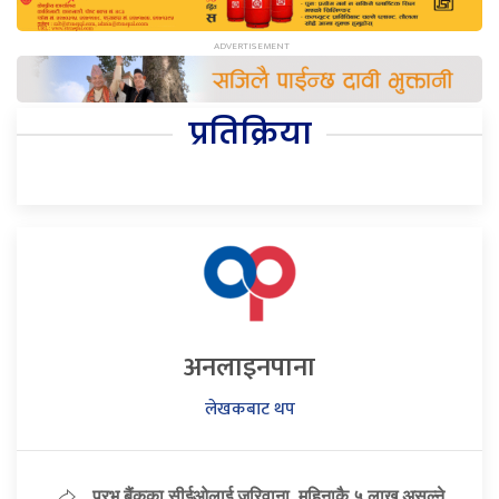
प्रतिक्रिया
अनलाइनपाना
लेखकबाट थप
प्रभु बैंकका सीईओलाई जरिवाना, महिनाकै ५ लाख असुल्ने