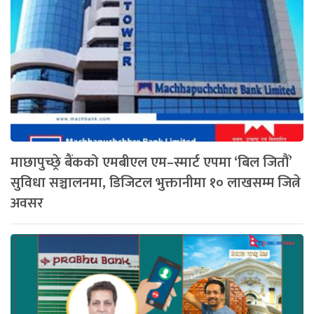
माछापुच्छ्रे बैंकको एमबीएल एम–स्मार्ट एपमा ‘बिल जितौं’
सुविधा सञ्चालनमा, डिजिटल भुक्तानीमा १० लाखसम्म जित्ने
अवसर