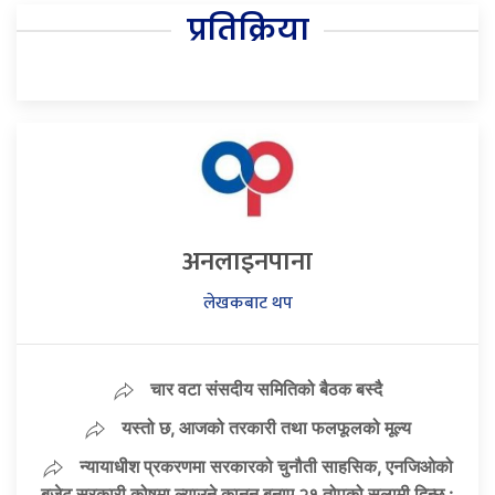
प्रतिक्रिया
अनलाइनपाना
लेखकबाट थप
चार वटा संसदीय समितिको बैठक बस्दै
यस्तो छ, आजको तरकारी तथा फलफूलको मूल्य
न्यायाधीश प्रकरणमा सरकारको चुनौती साहसिक, एनजिओको
बजेट सरकारी कोषमा ल्याउने कानुन बनाए २१ तोपको सलामी दिन्छु :