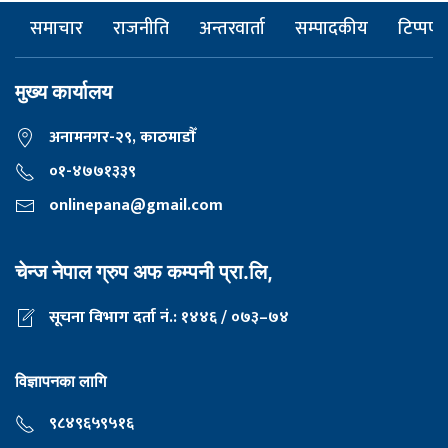
समाचार
राजनीति
अन्तरवार्ता
सम्पादकीय
टिप्पणी
मुख्य कार्यालय
अनामनगर-२९, काठमाडाैँ
०१-४७७१३३९
onlinepana@gmail.com
चेन्ज नेपाल ग्रुप अफ कम्पनी प्रा.लि,
सूचना विभाग दर्ता नं.: १४४६ / ०७३–७४
विज्ञापनका लागि
९८४९६५९५१६