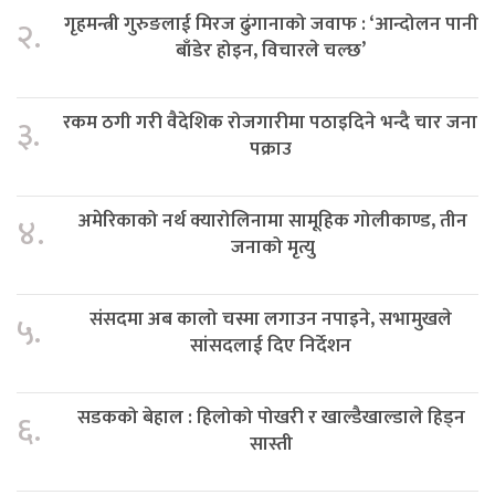
गृहमन्त्री गुरुङलाई मिरज ढुंगानाको जवाफ : ‘आन्दोलन पानी
२.
बाँडेर होइन, विचारले चल्छ’
रकम ठगी गरी वैदेशिक रोजगारीमा पठाइदिने भन्दै चार जना
३.
पक्राउ
अमेरिकाको नर्थ क्यारोलिनामा सामूहिक गोलीकाण्ड, तीन
४.
जनाको मृत्यु
संसदमा अब कालो चस्मा लगाउन नपाइने, सभामुखले
५.
सांसदलाई दिए निर्देशन
सडकको बेहाल : हिलोको पोखरी र खाल्डैखाल्डाले हिड्न
६.
सास्ती