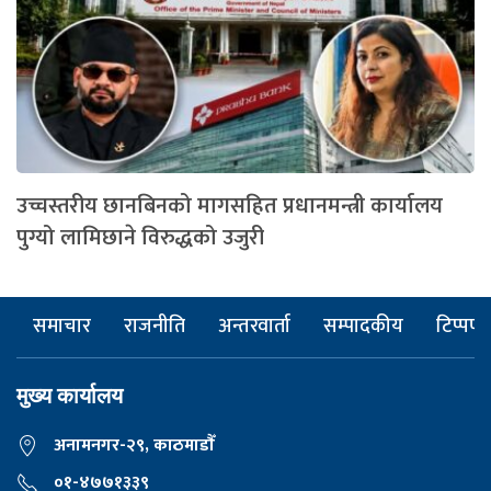
उच्चस्तरीय छानबिनको मागसहित प्रधानमन्त्री कार्यालय
पुग्यो लामिछाने विरुद्धको उजुरी
समाचार
राजनीति
अन्तरवार्ता
सम्पादकीय
टिप्पणी
मुख्य कार्यालय
अनामनगर-२९, काठमाडाैँ
०१-४७७१३३९