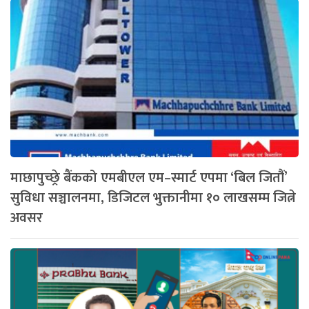
माछापुच्छ्रे बैंकको एमबीएल एम–स्मार्ट एपमा ‘बिल जितौं’
सुविधा सञ्चालनमा, डिजिटल भुक्तानीमा १० लाखसम्म जित्ने
अवसर