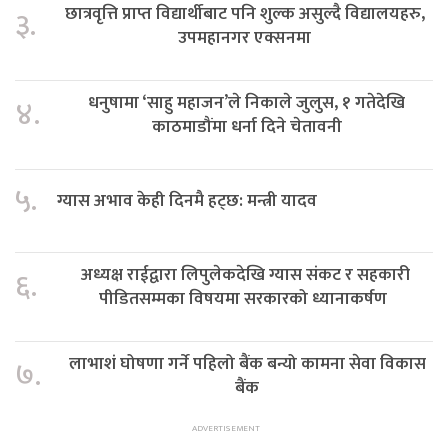
छात्रवृत्ति प्राप्त विद्यार्थीबाट पनि शुल्क असुल्दै विद्यालयहरु,
३.
उपमहानगर एक्सनमा
धनुषामा ‘साहु महाजन’ले निकाले जुलुस, १ गतेदेखि
४.
काठमाडौंमा धर्ना दिने चेतावनी
५.
ग्यास अभाव केही दिनमै हट्छ: मन्त्री यादव
अध्यक्ष राईद्वारा लिपुलेकदेखि ग्यास संकट र सहकारी
६.
पीडितसम्मका विषयमा सरकारको ध्यानाकर्षण
लाभाशं घोषणा गर्ने पहिलो बैंक बन्यो कामना सेवा विकास
७.
बैंक