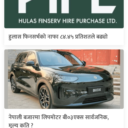
हुलास फिनसर्भको नाफा ८४.४५ प्रतिशतले बढ्यो
नेपाली बजारमा लिपमोटर बी०३एक्स सार्वजनिक,
मूल्य कति ?