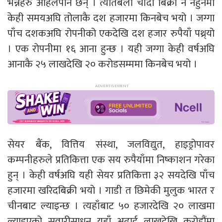
भन्नेहरु अहिलेपनि छन् । त्यतिबेला चाँदी बिक्री नै नहुनेमा
केही समयअघि तोलाकै दश हजारमा किनबेच भयो । जग्गा
पाँच दशकअघि रोपनीको एकदेखि दश हजार रुपैयाँ पथ्र्यो
। एक रोपनीमा १६ आना हुन्छ । यही जग्गा केही वर्षअघि
आनाकै २५ लाखदेखि २० करोडसम्ममा किनबेच भयो ।
सेयर बैंक, वित्तिय संस्था, जलविद्युत, हाइड्रोपावर
कम्पनीहरुले प्रतिकित्ता एक सय रुपैयाँमा निष्काशन गरेका
हुन् । केही वर्षअघि यही सेयर प्रतिकित्ता ३२ सयदेखि पाँच
हजारमा खरिदबिक्री भयो । गाडी त छिमेकी मुलुक भारत र
चीनबाट ल्याइन्छ । त्यहाँबाट ५० हजारदेखि २० लाखमा
ल्याइएको सवारीसाधन यहाँ अढाई लाखदेखि करोडौंमा