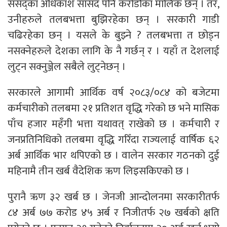
संसद्का अधिकांश सांसद पनि करोडौंका मालिक छन् । तर,
उनीहरुले तलबभत्ता बुझिरहेका छन् । सरकारी गाडी
चढिरहेका छन् । यसले के बुझ्ने ? तलबभत्ता त छोड्न
नसक्नेहरुले देशका लागि के नै गर्छन् र । यहाँ त देशलाई
लुट्न सक्नुञ्जेल सबैले लुट्नेछन् ।
सरकारले आगामी आर्थिक वर्ष २०८३/०८४ को बजेटमा
कर्मचारीको तलबमा २१ प्रतिशत वृद्धि गरेको छ भने मासिक
पाँच हजार महँगी भत्ता यथावत् राखेको छ । कर्मचारी र
जनप्रतिनिधिको तलबमा वृद्धि गरिँदा राज्यलाई वार्षिक ६२
अर्ब आर्थिक भार थपिएको छ । वालेन सरकार गठनको दुई
महिनामै तीन खर्ब वैदेशिक ऋण लिइसकिएको छ ।
पुरानै ऋण ३२ खर्ब छ । जेनजी आन्दोलनमा सरकारीतर्फ
८४ अर्ब ७७ करोड ४५ अर्ब र निजीतर्फ २७ खर्बको क्षति