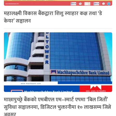
महालक्ष्मी विकास बैंकद्वारा शिशु स्याहार कक्ष तथा ‘डे
केयर’ सञ्चालन
माछापुच्छ्रे बैंकको एमबीएल एम–स्मार्ट एपमा ‘बिल जितौं’
सुविधा सञ्चालनमा, डिजिटल भुक्तानीमा १० लाखसम्म जित्ने
अवसर