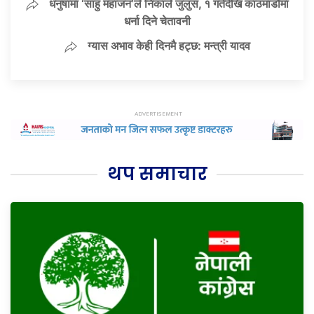
धनुषामा ‘साहु महाजन’ले निकाले जुलुस, १ गतेदेखि काठमाडौंमा
धर्ना दिने चेतावनी
ग्यास अभाव केही दिनमै हट्छ: मन्त्री यादव
थप समाचार