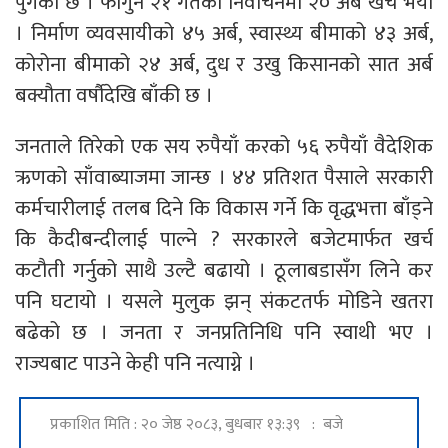
पुगेको छ । फागुन २१ गतेको निर्वाचनमा २० अर्ब खर्च भयो
। निर्माण व्यवसायीको ४५ अर्ब, स्वास्थ्य बीमाको ४३ अर्ब,
कोरोना बीमाको २४ अर्ब, दुध र उखु किसानको सात अर्ब
बक्यौता वर्षौदेखि बाँकी छ ।
जनताले तिरेको एक सय रुपैयाँ करको ५६ रुपैयाँ वैदेशिक
ऋणको साँवाब्याजमा जान्छ । ४४ प्रतिशत पैसाले सरकारी
कर्मचारीलाई तलब दिने कि विकास गर्ने कि वृद्धभत्ता बाँड्ने
कि कैदीबन्दीलाई पाल्ने ? सरकारले बजेटमार्फत खर्च
कटौती गर्नुको साथै उल्टै बढायो । ठूलाबडासँग लिने कर
पनि घटायो । यसले मुलुक झन् संकटतर्फ मोडिने खतरा
बढेको छ । जनता र जनप्रतिनिधि पनि स्वाथी भए ।
राज्यबाट पाउने केही पनि नत्याग्ने ।
प्रकाशित मिति : २० जेष्ठ २०८३, बुधबार १३:३९ : बजे