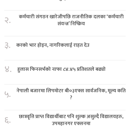
कर्मचारी संगठन खारेजीपछि राजनीतिक दलका ‘कर्मचारी
२.
संयन्त्र’ निष्क्रिय
३.
करको भार होइन, नागरिकलाई राहत देउ
४.
हुलास फिनसर्भको नाफा ८४.४५ प्रतिशतले बढ्यो
नेपाली बजारमा लिपमोटर बी०३एक्स सार्वजनिक, मूल्य कति
५.
?
छात्रवृत्ति प्राप्त विद्यार्थीबाट पनि शुल्क असुल्दै विद्यालयहरु,
६.
उपमहानगर एक्सनमा