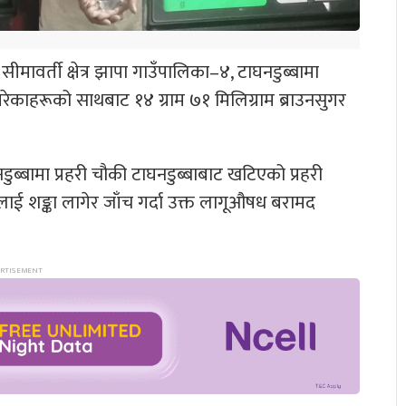
मावर्ती क्षेत्र झापा गाउँपालिका–४, टाघनडुब्बामा
रेकाहरूको साथबाट १४ ग्राम ७१ मिलिग्राम ब्राउनसुगर
ब्बामा प्रहरी चौकी टाघनडुब्बाबाट खटिएको प्रहरी
लाई शङ्का लागेर जाँच गर्दा उक्त लागूऔषध बरामद