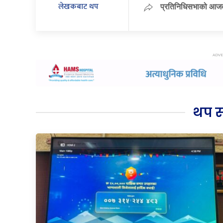
लेखकबाट थप
प्रतिनिधिसभाको आजको
थप 