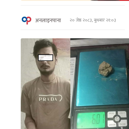
अनलाइनपाना
२० जेष्ठ २०८३, बुधबार २१:०३