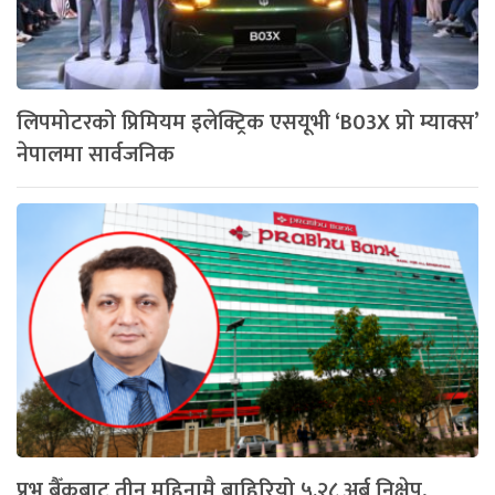
लिपमोटरको प्रिमियम इलेक्ट्रिक एसयूभी ‘B03X प्रो म्याक्स’
नेपालमा सार्वजनिक
प्रभु बैँकबाट तीन महिनामै बाहिरियो ५.२८ अर्ब निक्षेप,