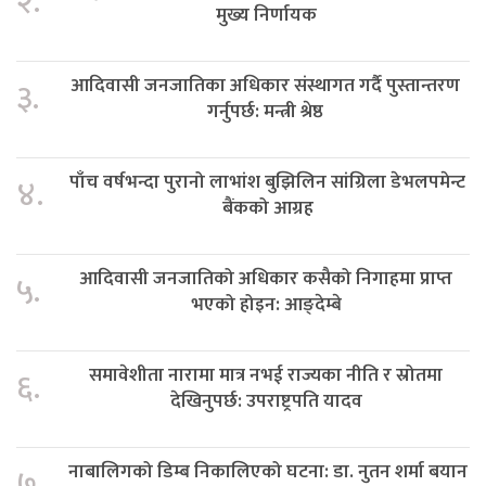
२.
मुख्य निर्णायक
आदिवासी जनजातिका अधिकार संस्थागत गर्दै पुस्तान्तरण
३.
गर्नुपर्छ: मन्त्री श्रेष्ठ
पाँच वर्षभन्दा पुरानो लाभांश बुझिलिन सांग्रिला डेभलपमेन्ट
४.
बैंकको आग्रह
आदिवासी जनजातिको अधिकार कसैको निगाहमा प्राप्त
५.
भएको होइन: आङ्देम्बे
समावेशीता नारामा मात्र नभई राज्यका नीति र स्रोतमा
६.
देखिनुपर्छ: उपराष्ट्रपति यादव
नाबालिगको डिम्ब निकालिएको घटना: डा. नुतन शर्मा बयान
७.