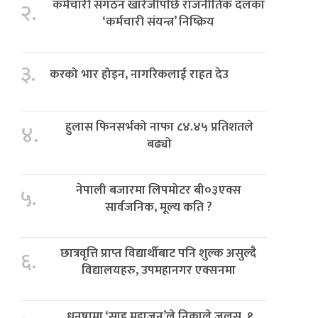
कर्मचारी संगठन खारेजीपछि राजनीतिक दलका
२.
‘कर्मचारी संयन्त्र’ निष्क्रिय
३.
करको भार होइन, नागरिकलाई राहत देउ
हुलास फिनसर्भको नाफा ८४.४५ प्रतिशतले
४.
बढ्यो
नेपाली बजारमा लिपमोटर बी०३एक्स
५.
सार्वजनिक, मूल्य कति ?
छात्रवृत्ति प्राप्त विद्यार्थीबाट पनि शुल्क असुल्दै
६.
विद्यालयहरु, उपमहानगर एक्सनमा
धनुषामा ‘साहु महाजन’ले निकाले जुलुस, १