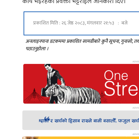
कार्य भइरहेको प्रवक्ता भट्टराईले जानकारी दिए।
प्रकाशित मिति : २६ जेष्ठ २०८३, मंगलवार २१:५३ : बजे
अनलाइनपाना डटकममा प्रकाशित सामग्रीबारे कुनै सूचना, गुनासो, 
पठाउनुहोला ।