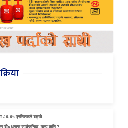
िक्रिया
ा ८४.४५ प्रतिशतले बढ्यो
र बी०३एक्स सार्वजनिक, मूल्य कति ?