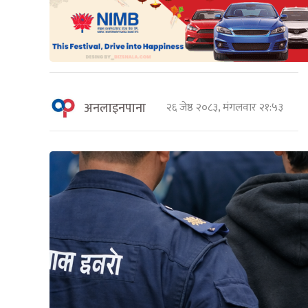
अनलाइनपाना
२६ जेष्ठ २०८३, मंगलवार २१:५३