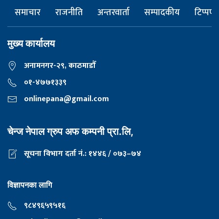
समाचार
राजनीति
अन्तरवार्ता
सम्पादकीय
टिप्पणी
मुख्य कार्यालय
अनामनगर-२९, काठमाडाैँ
०१-४७७१३३९
onlinepana@gmail.com
चेन्ज नेपाल ग्रुप अफ कम्पनी प्रा.लि,
सूचना विभाग दर्ता नं.: १४४६ / ०७३–७४
विज्ञापनका लागि
९८४९६५९५१६