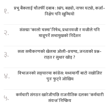
प्रभु बैंकलाई चौतर्फी दबाब : NPL बढ्यो, नाफा घट्यो, कर्जा–
१.
निक्षेप पनि खुम्चियो
संसद्मा ‘कालो चस्मा’ निषेध, प्रधानमन्त्री र मन्त्रीले पनि
२.
मान्नुपर्ने सभामुखको निर्देशन
सत्ता समीकरणको खेलमा ओली–प्रचण्ड, जनताको प्रश्न–
३.
राहत र सुधार खोइ ?
विभाजनको सङ्घारमा कांग्रेस: मध्यमार्गी बाटो नखोजिए
४.
पुनः फुट्ने जोखिम
कर्मचारी संगठन खारेजीपछि राजनीतिक दलका ‘कर्मचारी
५.
संयन्त्र’ निष्क्रिय