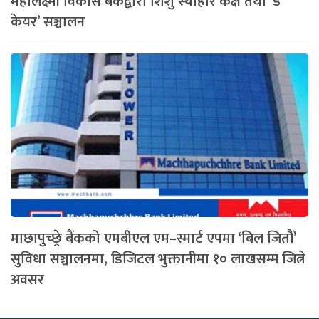
महालक्ष्मी विकास बैंकद्वारा शिशु स्याहार कक्ष तथा ‘डे
केयर’ सञ्चालन
माछापुच्छ्रे बैंकको एमबीएल एम–स्मार्ट एपमा ‘बिल जितौं’
सुविधा सञ्चालनमा, डिजिटल भुक्तानीमा १० लाखसम्म जित्ने
अवसर