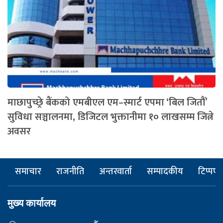
माछापुच्छ्रे बैंकको एमबीएल एम–स्मार्ट एपमा ‘बिल जितौं’
सुविधा सञ्चालनमा, डिजिटल भुक्तानीमा १० लाखसम्म जित्ने
अवसर
समाचार
राजनीति
अन्तरवार्ता
सम्पादकीय
टिप्पणी
मुख्य कार्यालय