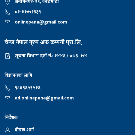
अनामनगर-२९, काठमाडाैँ
०१-४७७१३३९
onlinepana@gmail.com
चेन्ज नेपाल ग्रुप अफ कम्पनी प्रा.लि,
सूचना विभाग दर्ता नं.: १४४६ / ०७३–७४
विज्ञापनका लागि
९८४९६५९५१६
ad.onlinepana@gmail.com
निर्देशक
दीपक शर्मा