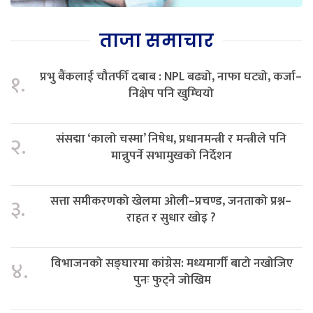
ताजा समाचार
प्रभु बैंकलाई चौतर्फी दबाब : NPL बढ्यो, नाफा घट्यो, कर्जा–
१.
निक्षेप पनि खुम्चियो
संसद्मा ‘कालो चस्मा’ निषेध, प्रधानमन्त्री र मन्त्रीले पनि
२.
मान्नुपर्ने सभामुखको निर्देशन
सत्ता समीकरणको खेलमा ओली–प्रचण्ड, जनताको प्रश्न–
३.
राहत र सुधार खोइ ?
विभाजनको सङ्घारमा कांग्रेस: मध्यमार्गी बाटो नखोजिए
४.
पुनः फुट्ने जोखिम