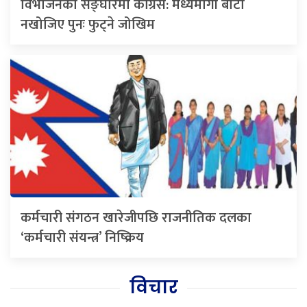
विभाजनको सङ्घारमा कांग्रेस: मध्यमार्गी बाटो
नखोजिए पुनः फुट्ने जोखिम
कर्मचारी संगठन खारेजीपछि राजनीतिक दलका
‘कर्मचारी संयन्त्र’ निष्क्रिय
विचार