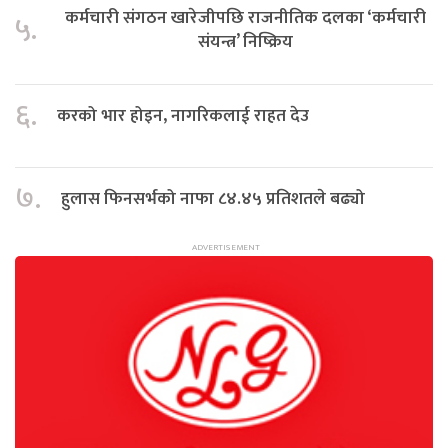
कर्मचारी संगठन खारेजीपछि राजनीतिक दलका ‘कर्मचारी
५.
संयन्त्र’ निष्क्रिय
६.
करको भार होइन, नागरिकलाई राहत देउ
७.
हुलास फिनसर्भको नाफा ८४.४५ प्रतिशतले बढ्यो