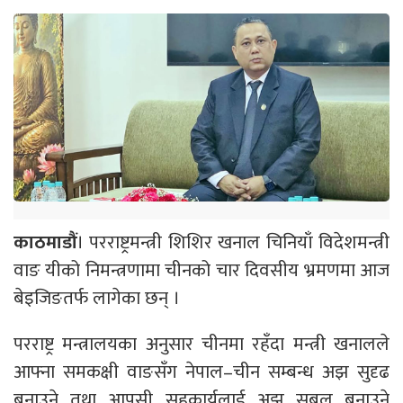
काठमाडौं
। परराष्ट्रमन्त्री शिशिर खनाल चिनियाँ विदेशमन्त्री
वाङ यीको निमन्त्रणामा चीनको चार दिवसीय भ्रमणमा आज
बेइजिङतर्फ लागेका छन् ।
परराष्ट्र मन्त्रालयका अनुसार चीनमा रहँदा मन्त्री खनालले
आफ्ना समकक्षी वाङसँग नेपाल–चीन सम्बन्ध अझ सुदृढ
बनाउने तथा आपसी सहकार्यलाई अझ सबल बनाउने