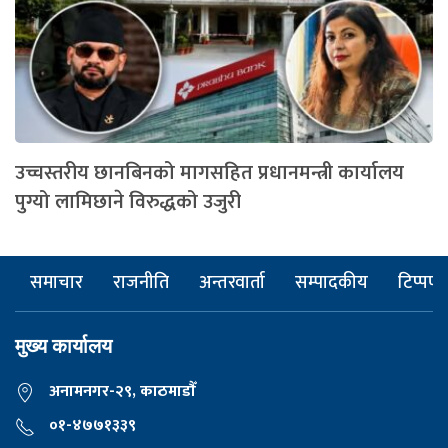
उच्चस्तरीय छानबिनको मागसहित प्रधानमन्त्री कार्यालय
पुग्यो लामिछाने विरुद्धको उजुरी
समाचार
राजनीति
अन्तरवार्ता
सम्पादकीय
टिप्पणी
मुख्य कार्यालय
अनामनगर-२९, काठमाडाैँ
०१-४७७१३३९